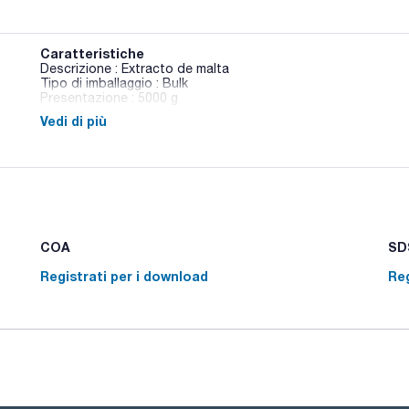
Caratteristiche
Descrizione : Extracto de malta
Tipo di imballaggio : Bulk
Presentazione : 5000 g
Vedi di più
Una selezione di ingredienti e prodotti chimici necessari per l
COA
SDS
Registrati per i download
Reg