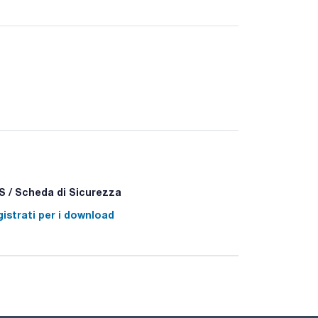
a preparazione dei terreni di coltura.
 / Scheda di Sicurezza
istrati per i download