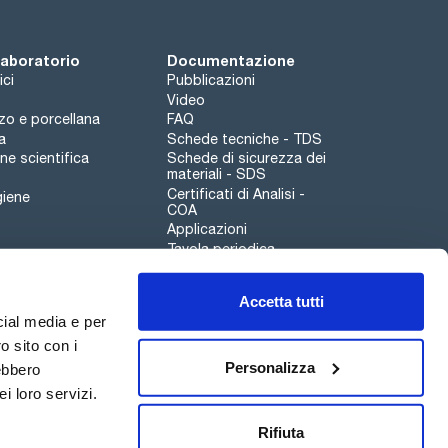
 laboratorio
Documentazione
ici
Pubblicazioni
Video
rzo e porcellana
FAQ
a
Schede tecniche - TDS
e scientifica
Schede di sicurezza dei
materiali - SDS
Certificati di Analisi -
giene
COA
Applicazioni
Tavola periodica
Scharlau leathergoods
Accetta tutti
Canale di segnalazioni
cial media e per
o sito con i
Personalizza
rebbero
i loro servizi.
Qualità
Sostenibilità
Rifiuta