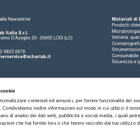
Materiali di
i alla Newsletter
Prodotti chim
Microbiologia
b Italia S.r.l.
Vetreria, qua
simo D’Azeglio 20- 26900 LODI (LO)
Cromatografi
Strumentazion
2 9823 0679
Consumabile
erservice@scharlab.it
Sicurezza e i
 cookie
rsonalizzare contenuti ed annunci, per fornire funzionalità dei so
o. Condividiamo inoltre informazioni sul modo in cui utilizzi il nostr
Chi siamo
Eventi
Contatto
Novità
ano di analisi dei dati web, pubblicità e social media, i quali pot
azioni che hai fornito loro o che hanno raccolto dal tuo utilizzo de
ioni di vendita
Politica sui cookie
Politica sulla riservatezza