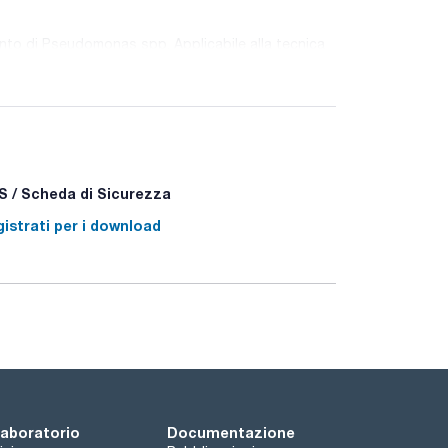
ento di Pseudomonas spp. Applicabile alla tecnica
 / Scheda di Sicurezza
istrati per i download
 laboratorio
Documentazione