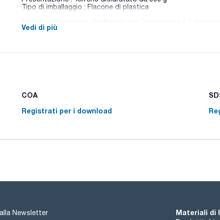
Tipo di imballaggio : Flacone di plastica
Mezzo cromogenico disidratato per l'isolamento e il rilevam
Vedi di più
di filtrazione a membrana.
COA
SDS
Registrati per i download
Reg
Materiali di
i alla Newsletter