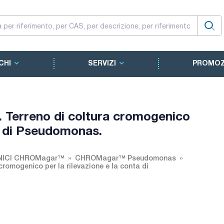
CHI
SERVIZI
PROMOZ
erreno di coltura cromogenico
ta di Pseudomonas.
NICI CHROMagar™
CHROMagar™ Pseudomonas
omogenico per la rilevazione e la conta di