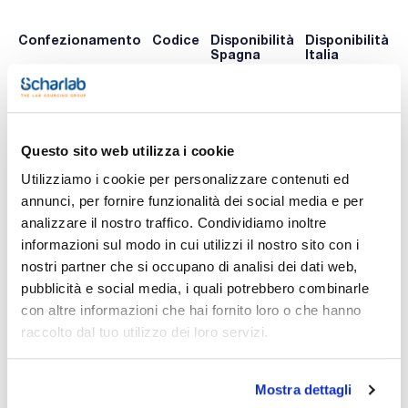
Confezionamento
Codice
Disponibilità
Disponibilità
P
Spagna
Italia
p
0 -
0 -
064-
20x90mmØ
contatta i
contatta i
PA0001
A
ns.uffici
ns.uffici
Questo sito web utilizza i cookie
Utilizziamo i cookie per personalizzare contenuti ed
Stampa pagina prodotto
annunci, per fornire funzionalità dei social media e per
Caratteristiche
analizzare il nostro traffico. Condividiamo inoltre
Presentazione : 20 piastre da 90 mm di diametro
Tipo di imballaggio : Stack
informazioni sul modo in cui utilizzi il nostro sito con i
nostri partner che si occupano di analisi dei dati web,
064-PA0001
Vedi di più
Mezzo per l'isolamento e la coltura di microrganismi esigenti,
pubblicità e social media, i quali potrebbero combinarle
particolarmente indicato per N.meningitidis, N gonorrhoeae e
con altre informazioni che hai fornito loro o che hanno
Haemophilus spp.
raccolto dal tuo utilizzo dei loro servizi.
Documentazione tecnica
Mostra dettagli
TDS / Scheda tecnica
COA