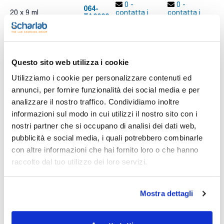
0 -
0 -
064-
20 x 9 ml
contatta i
contatta i
TA2022
A
ns.uffici
ns.uffici
Questo sito web utilizza i cookie
Stampa pagina prodotto
Caratteristiche
Utilizziamo i cookie per personalizzare contenuti ed
Presentazione : 20 tubi con 9 ml
annunci, per fornire funzionalità dei social media e per
Tipo di imballaggio : Tubo di vetro
Specifiche : Tubi etichettati, con tappo metallico
analizzare il nostro traffico. Condividiamo inoltre
Vedi di più
informazioni sul modo in cui utilizzi il nostro sito con i
02-257
Diluente per neutralizzare i conservanti nell'esame di routine
nostri partner che si occupano di analisi dei dati web,
dei prodotti cosmetici. Per la versione disidratata del mezzo
pubblicità e social media, i quali potrebbero combinarle
è necessario aggiungere Polisorbato 80 (Ref. TW0080).
con altre informazioni che hai fornito loro o che hanno
Documentazione tecnica
raccolto dal tuo utilizzo dei loro servizi.
TDS / Scheda tecnica
COA
Mostra dettagli
Registrati per i download
Registrati per i download
SDS / Scheda di
Sicurezza