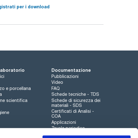
istrati per i download
 laboratorio
Documentazione
ici
Pubblicazioni
Video
rzo e porcellana
FAQ
a
Schede tecniche - TDS
e scientifica
Schede di sicurezza dei
materiali - SDS
Certificati di Analisi -
giene
COA
Applicazioni
Tavola periodica