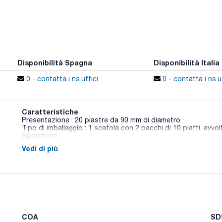
Disponibilità Spagna
Disponibilità Italia
0 - contatta i ns.uffici
0 - contatta i ns.uf
Caratteristiche
Presentazione : 20 piastre da 90 mm di diametro
Tipo di imballaggio : 1 scatola con 2 pacchi di 10 piatti, avv
Specifiche :
Vedi di più
01-136
BAM / CLSI (NCCLS)
Terreno di coltura raccomandato per i test di sensibilità agli 
clinici, utilizzando i metodi Kirby-Bauer ed Ericsson.
Sinonimi: Agar M-H.
COA
SDS