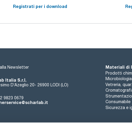
Registrati per i download
Reg
Materiali di
i alla Newsletter
Prodotti chim
Microbiologia
b Italia S.r.l.
Vetreria, qua
simo D’Azeglio 20- 26900 LODI (LO)
Cromatografi
Strumentazion
2 9823 0679
Consumabile
erservice@scharlab.it
Sicurezza e i