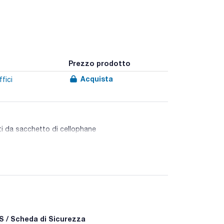
Prezzo prodotto
Acquista
fici
olti da sacchetto di cellophane
antibiotici e ai sulfonamidi di patogeni da campioni
 / Scheda di Sicurezza