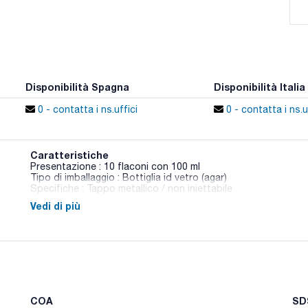
Disponibilità Spagna
Disponibilità Italia
0 - contatta i ns.uffici
0 - contatta i ns.u
Caratteristiche
Presentazione : 10 flaconi con 100 ml
Tipo di imballaggio : Bottiglia id vetro (agar)
Specifiche : Tappo metallico / non iniettabile
Vedi di più
064-BA2131
Mezzo per l'isolamento e l'enumerazione di microrganismi lipoli
Sinonimi: TSB
COA
SDS