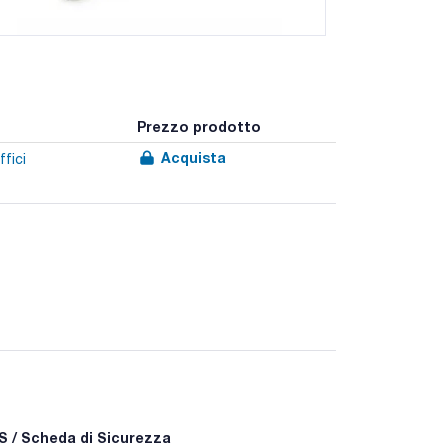
Prezzo prodotto
Acquista
ffici
tici in campioni di alimenti e altre materie prime.
 / Scheda di Sicurezza