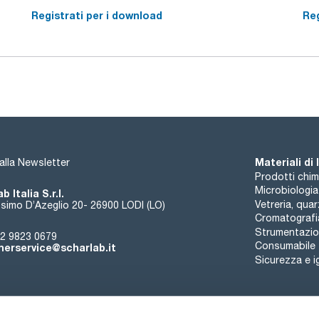
Registrati per i download
Reg
Materiali di
i alla Newsletter
Prodotti chim
Microbiologia
b Italia S.r.l.
Vetreria, qua
simo D’Azeglio 20- 26900 LODI (LO)
Cromatografi
Strumentazion
2 9823 0679
Consumabile
erservice@scharlab.it
Sicurezza e i