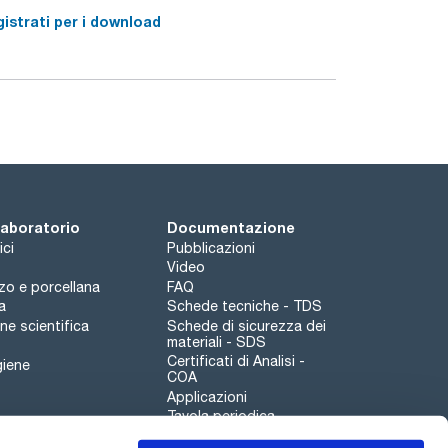
istrati per i download
 laboratorio
Documentazione
ici
Pubblicazioni
Video
rzo e porcellana
FAQ
a
Schede tecniche - TDS
e scientifica
Schede di sicurezza dei
materiali - SDS
Certificati di Analisi -
giene
COA
Applicazioni
Tavola periodica