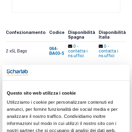
Confezionamento
Codice
Disponibilità
Disponibilità
P
Spagna
Italia
p
0 -
0 -
064-
2 x5L Bags
contatta i
contatta i
BA03-5
A
ns.uffici
ns.uffici
Risorse correlate
Pubblicazioni
Questo sito web utilizza i cookie
Utilizziamo i cookie per personalizzare contenuti ed
annunci, per fornire funzionalità dei social media e per
analizzare il nostro traffico. Condividiamo inoltre
informazioni sul modo in cui utilizzi il nostro sito con i
nostri partner che si occupano di analisi dei dati web,