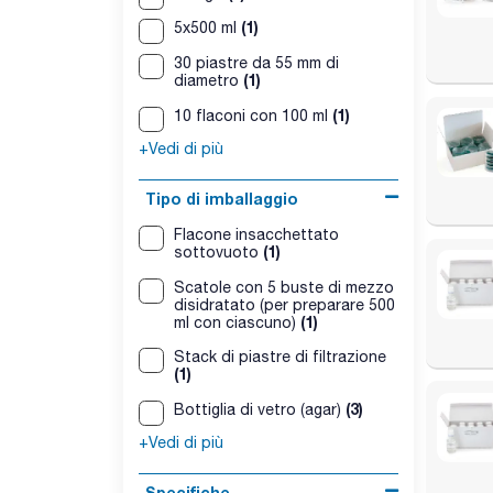
(1)
5x500 ml
30 piastre da 55 mm di
(1)
diametro
(1)
10 flaconi con 100 ml
+Vedi di più
Tipo di imballaggio
Flacone insacchettato
(1)
sottovuoto
Scatole con 5 buste di mezzo
disidratato (per preparare 500
(1)
ml con ciascuno)
Stack di piastre di filtrazione
(1)
(3)
Bottiglia di vetro (agar)
+Vedi di più
Specifiche