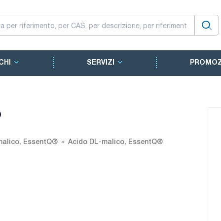
CHI
SERVIZI
PROMOZ
®
malico, EssentQ®
Acido DL-malico, EssentQ®