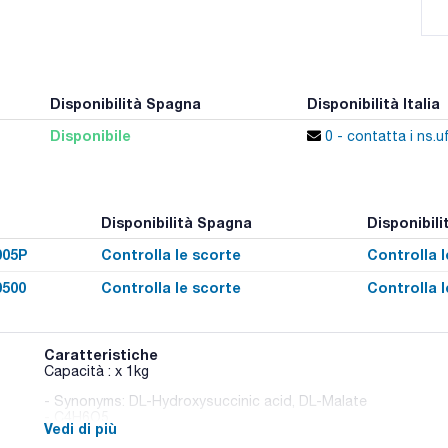
Disponibilità Spagna
Disponibilità Italia
Disponibile
0 - contatta i ns.uf
Disponibilità Spagna
Disponibilit
005P
Controlla le scorte
Controlla l
0500
Controlla le scorte
Controlla l
Caratteristiche
Capacità : x 1kg
- Synonyms: DL-Hydroxysuccinic acid, DL-Malate
- C4H6O5
Vedi di più
- M = 134.09 g/mol