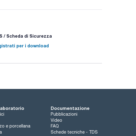
 / Scheda di Sicurezza
 - P332+P313 - P337+P313
istrati per i download
 laboratorio
Documentazione
ici
Pubblicazioni
Video
rzo e porcellana
FAQ
a
Schede tecniche - TDS