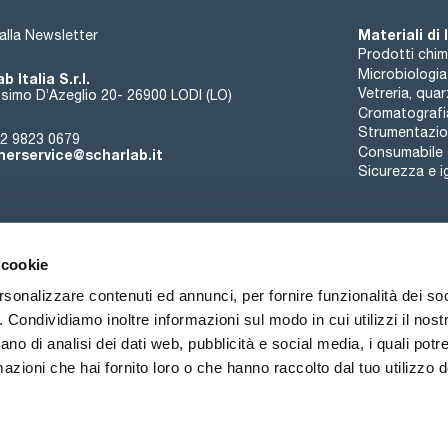
Materiali di
i alla Newsletter
Prodotti chim
Microbiologia
b Italia S.r.l.
Vetreria, qua
simo D’Azeglio 20- 26900 LODI (LO)
Cromatografi
Strumentazion
2 9823 0679
Consumabile
erservice@scharlab.it
Sicurezza e i
 cookie
rsonalizzare contenuti ed annunci, per fornire funzionalità dei so
o. Condividiamo inoltre informazioni sul modo in cui utilizzi il nostr
Chi siamo
Eventi
Contatto
Novità
ano di analisi dei dati web, pubblicità e social media, i quali pot
azioni che hai fornito loro o che hanno raccolto dal tuo utilizzo de
ioni di vendita
Politica sui cookie
Politica sulla riservatezza