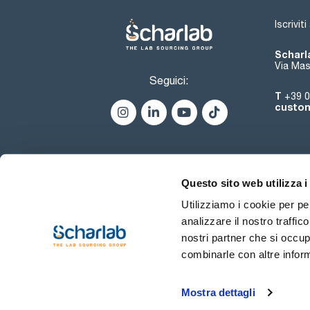
Iscrivit
Scharla
Via Mas
Seguici:
T
+39 0
custom
Questo sito web utilizza i
Utilizziamo i cookie per pe
analizzare il nostro traffic
nostri partner che si occup
combinarle con altre inform
Termini di utilizzo
Condiz
Mostra dettagli