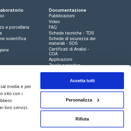
 laboratorio
Documentazione
ici
Pubblicazioni
Video
rzo e porcellana
FAQ
a
Schede tecniche - TDS
e scientifica
Schede di sicurezza dei
materiali - SDS
Certificati di Analisi -
giene
COA
Applicazioni
Tavola periodica
Scharlau leathergoods
Accetta tutti
Canale di segnalazioni
cial media e per
o sito con i
Personalizza
rebbero
i loro servizi.
Qualità
Sostenibilità
Rifiuta