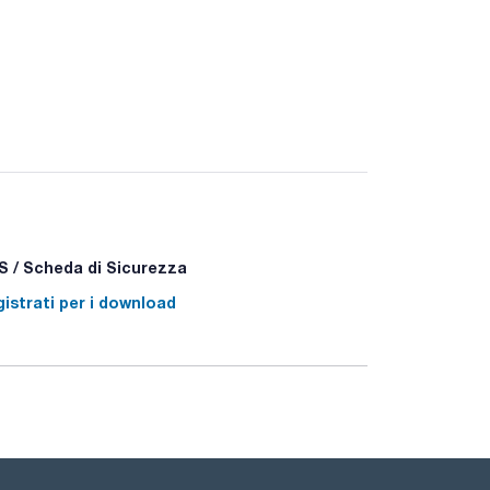
 - H360D - H370 - H372
338 - P310 - P370+P378 - P405 - P501a
 / Scheda di Sicurezza
istrati per i download