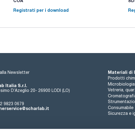
COA
SDS
Suitable for cells with diaphragm
Registrati per i download
Reg
Protect from moisture
Materiali di
i alla Newsletter
Prodotti chim
Microbiologia
b Italia S.r.l.
Vetreria, qua
simo D’Azeglio 20- 26900 LODI (LO)
Cromatografi
Strumentazion
2 9823 0679
Consumabile
erservice@scharlab.it
Sicurezza e i