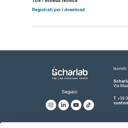
TDS / Scheda tecnica
Registrati per i download
Iscrivit
Scharla
Via Mas
Seguici:
T
+39 0
custom