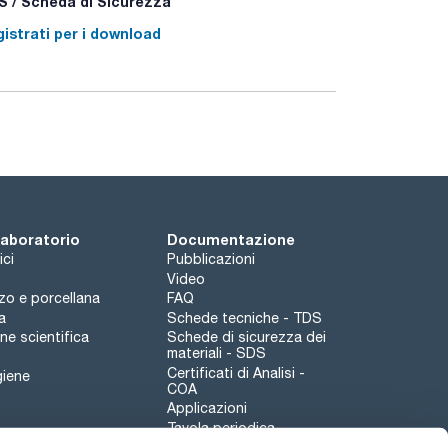
 / Scheda di Sicurezza
istrati per i download
 laboratorio
Documentazione
ici
Pubblicazioni
Video
rzo e porcellana
FAQ
a
Schede tecniche - TDS
e scientifica
Schede di sicurezza dei
materiali - SDS
Certificati di Analisi -
giene
COA
Applicazioni
Tavola periodica