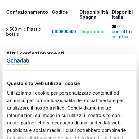
Confezionamento
Codice
Disponibilità
Disponibilit
Spagna
Italia
0 -
x 500 ml :: Plastic
LI00600500
Disponibile
contatta i
bottle
ns.uffici
Altri confezionamenti
Confezionamento
Codice
Disponibilità
Disponibilit
Spagna
Italia
Controlla le
Controlla le
x 100 ml :: Plastic
LI00600100
scorte
scorte
Questo sito web utilizza i cookie
bottle
Utilizziamo i cookie per personalizzare contenuti ed
annunci, per fornire funzionalità dei social media e per
analizzare il nostro traffico. Condividiamo inoltre
informazioni sul modo in cui utilizzi il nostro sito con i
nostri partner che si occupano di analisi dei dati web,
pubblicità e social media, i quali potrebbero combinarle
Stampa pagina prodotto
Caratteristiche
con altre informazioni che hai fornito loro o che hanno