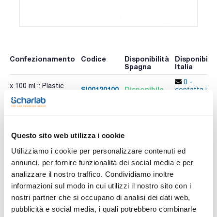
Confezionamento
Codice
Disponibilità
Disponibilit
Spagna
Italia
0 -
x 100 ml :: Plastic
SI00120100
Disponibile
contatta i
bottle
ns.uffici
Altri confezionamenti
Questo sito web utilizza i cookie
Confezionamento
Codice
Disponibilità
Disponibilit
Spagna
Italia
Utilizziamo i cookie per personalizzare contenuti ed
Controlla le
Controlla le
annunci, per fornire funzionalità dei social media e per
SI00120500
scorte
scorte
analizzare il nostro traffico. Condividiamo inoltre
informazioni sul modo in cui utilizzi il nostro sito con i
nostri partner che si occupano di analisi dei dati web,
pubblicità e social media, i quali potrebbero combinarle
Stampa pagina prodotto