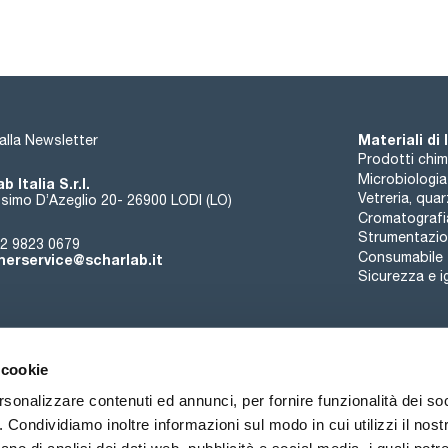
1 ml = 0,011303 g HCl This solution was analysed using a cer
aminomethane). The certified reference material is ISO 170
17025 and traceable to the International System of Units b
NIST: SRM® 723 (Tris(hydroxymethyl)aminomethane (HOCH2)
Materiali di
i alla Newsletter
Prodotti chim
Microbiologia
b Italia S.r.l.
Vetreria, qua
simo D’Azeglio 20- 26900 LODI (LO)
Cromatografi
Strumentazion
2 9823 0679
Consumabile
erservice@scharlab.it
Sicurezza e i
 cookie
rsonalizzare contenuti ed annunci, per fornire funzionalità dei so
o. Condividiamo inoltre informazioni sul modo in cui utilizzi il nostr
Chi siamo
Eventi
Contatto
Novità