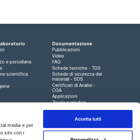
tified reference material (tris(hydroxymethyl)-
34 accredited, measured according to ISO/IEC
y means of a Standard Reference Material from
3CNH2 (Acidimetric Standard)).
 laboratorio
Documentazione
ici
Pubblicazioni
Video
rzo e porcellana
FAQ
a
Schede tecniche - TDS
e scientifica
Schede di sicurezza dei
materiali - SDS
Certificati di Analisi -
giene
COA
Applicazioni
Tavola periodica
Scharlau leathergoods
Accetta tutti
Canale di segnalazioni
cial media e per
o sito con i
Personalizza