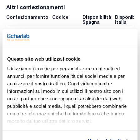
Altri confezionamenti
Confezionamento
Codice
Disponibilità
Disponibili
Spagna
Italia
Controlla le
Controlla l
x 25 g :: Plastic
AG00300025
scorte
scorte
bottle
Controlla le
Controlla l
x 250 g :: Plastic
AG00300250
scorte
scorte
bottle
Questo sito web utilizza i cookie
Utilizziamo i cookie per personalizzare contenuti ed
annunci, per fornire funzionalità dei social media e per
Stampa pagina prodotto
analizzare il nostro traffico. Condividiamo inoltre
Caratteristiche
informazioni sul modo in cui utilizzi il nostro sito con i
Capacità : x 100 g
nostri partner che si occupano di analisi dei dati web,
- CAS [9012-36-6]
pubblicità e social media, i quali potrebbero combinarle
- EINECS-No.: 232-731-8
Vedi di più
- Solub. in water: (20 ºC): sparingly soluble
con altre informazioni che hai fornito loro o che hanno
- Tariff number: 3913 90 00 99
raccolto dal tuo utilizzo dei loro servizi.
SPECIFICATIONS
gel strength : min. 1000 g/cm2
gelling point : 34 - 38 °C
Documentazione tecnica