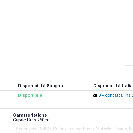
Disponibilità Spagna
Disponibilità Italia
Disponibile
0 - contatta i ns.u
Caratteristiche
Capacità : x 250mL
- Synonyms: DMSO, Sulfinyl bis(methane), Methylsulfoxide, M