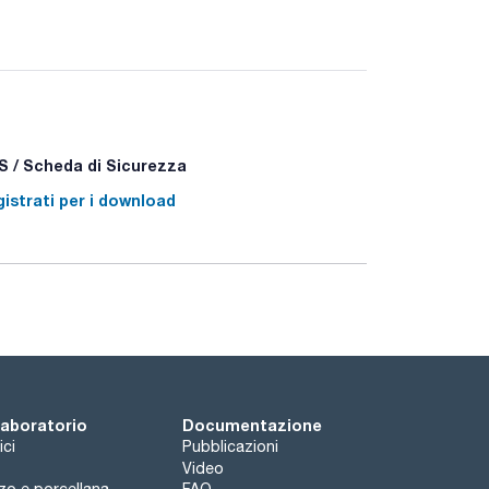
 / Scheda di Sicurezza
istrati per i download
 - P332+P313 - P337+P313
 laboratorio
Documentazione
ici
Pubblicazioni
Video