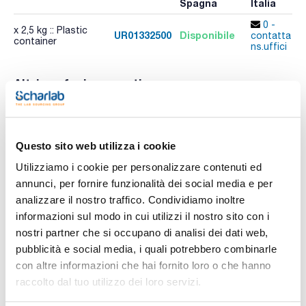
Spagna
Italia
0 -
x 2,5 kg :: Plastic
UR01332500
Disponibile
contatta i
container
ns.uffici
Altri confezionamenti
Confezionamento
Codice
Disponibilità
Disponibili
Spagna
Italia
Controlla le
Controlla l
x 500 g :: Plastic
UR01330500
Questo sito web utilizza i cookie
scorte
scorte
bottle
Utilizziamo i cookie per personalizzare contenuti ed
annunci, per fornire funzionalità dei social media e per
analizzare il nostro traffico. Condividiamo inoltre
Stampa pagina prodotto
informazioni sul modo in cui utilizzi il nostro sito con i
Caratteristiche
nostri partner che si occupano di analisi dei dati web,
Capacità : x 2,5 kg
pubblicità e social media, i quali potrebbero combinarle
- Synonyms: Carbamide, Carbonyldiamide
con altre informazioni che hai fornito loro o che hanno
- CH4N2O
Vedi di più
- M = 60,06 g/mol
raccolto dal tuo utilizzo dei loro servizi.
- CAS [57-13-6]
- EINECS-No.: 200-315-5