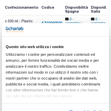
Confezionamento
Codice
Disponibilità
Disponibili
Spagna
Italia
0 -
0 -
x 500 ml :: Plastic
AZ02060500
contatta i
contatta i
bottle
ns.uffici
ns.uffici
Questo sito web utilizza i cookie
Utilizziamo i cookie per personalizzare contenuti ed
annunci, per fornire funzionalità dei social media e per
Stampa pagina prodotto
analizzare il nostro traffico. Condividiamo inoltre
Caratteristiche
informazioni sul modo in cui utilizzi il nostro sito con i
Capacità : x 500 ml
nostri partner che si occupano di analisi dei dati web,
- C16H18ClN3S
pubblicità e social media, i quali potrebbero combinarle
- M = 319,86 g/mol
Vedi di più
- CAS [61-73-4]
con altre informazioni che hai fornito loro o che hanno
- EINECS-No.: 200-515-2
raccolto dal tuo utilizzo dei loro servizi.
- Density: 0,995 g/cm3
- GHS-signal word: Warning
- GHS-H sentences: H341 - H315 - H319
- GHS-P sentences: P280 - P305+P351+P338 - P321 -
Documentazione tecnica