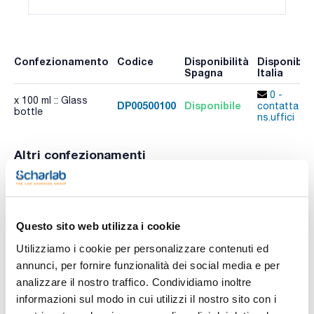
Confezionamento
Codice
Disponibilità
Disponibili
Spagna
Italia
0 -
x 100 ml :: Glass
DP00500100
Disponibile
contatta i
bottle
ns.uffici
Altri confezionamenti
Confezionamento
Codice
Disponibilità
Disponibili
Spagna
Italia
Controlla le
Controlla l
x 500 ml :: Glass
DP00500500
scorte
scorte
bottle
Questo sito web utilizza i cookie
Utilizziamo i cookie per personalizzare contenuti ed
annunci, per fornire funzionalità dei social media e per
analizzare il nostro traffico. Condividiamo inoltre
informazioni sul modo in cui utilizzi il nostro sito con i