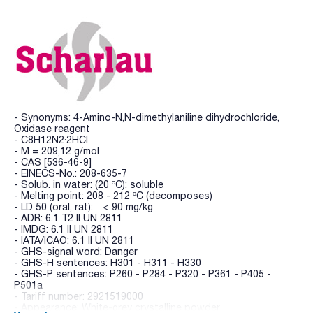
- Synonyms: 4-Amino-N,N-dimethylaniline dihydrochloride,
Oxidase reagent
- C8H12N2·2HCl
- M = 209,12 g/mol
- CAS [536-46-9]
- EINECS-No.: 208-635-7
- Solub. in water: (20 ºC): soluble
- Melting point: 208 - 212 ºC (decomposes)
- LD 50 (oral, rat): < 90 mg/kg
- ADR: 6.1 T2 II UN 2811
- IMDG: 6.1 II UN 2811
- IATA/ICAO: 6.1 II UN 2811
- GHS-signal word: Danger
- GHS-H sentences: H301 - H311 - H330
- GHS-P sentences: P260 - P284 - P320 - P361 - P405 -
P501a
- Tariff number: 2921519000
- Appearance: White-grey crystalline powder