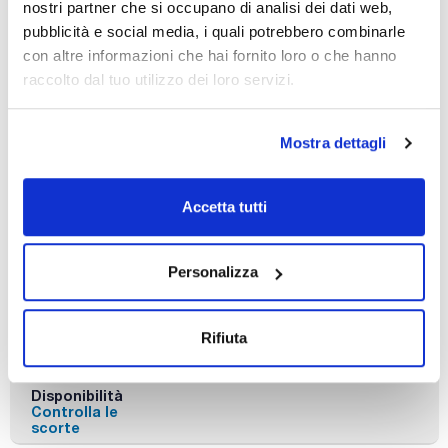
nostri partner che si occupano di analisi dei dati web,
pubblicità e social media, i quali potrebbero combinarle
Presentazione
con altre informazioni che hai fornito loro o che hanno
(1)
5 g
raccolto dal tuo utilizzo dei loro servizi.
Mostra dettagli
Accetta tutti
Descrizione
Tipo di
Presentazione
Personalizza
imballaggio
Reattivo Oxidasa
5 g
Tubo di vetro
Codice
Confezionamento
Prezzo
Rifiuta
RE00650005
Acquista
x 5g :: Glass
bottle
Disponibilità
Controlla le
scorte