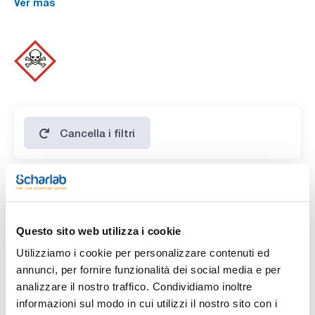
Ver más
SPECIFICATIONS
assay (acidimetric): min. 99 %
turbidity: max. 3,5 N.T.U.
oxidase test: passes test
Cancella i filtri
Caratteristiche
Descrizione
Questo sito web utilizza i cookie
(1)
Reattivo Oxidasa
Utilizziamo i cookie per personalizzare contenuti ed
annunci, per fornire funzionalità dei social media e per
Tipo di imballaggio
analizzare il nostro traffico. Condividiamo inoltre
(1)
Tubo di vetro
informazioni sul modo in cui utilizzi il nostro sito con i