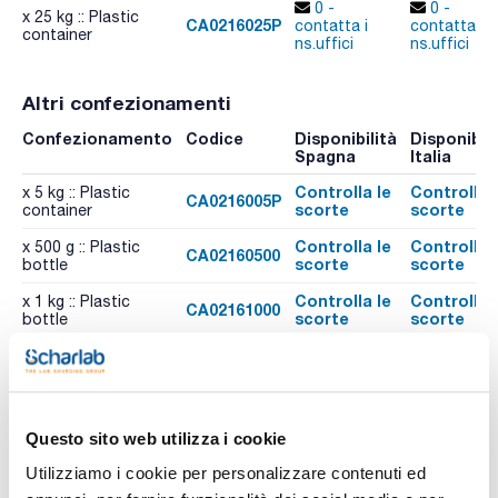
0 -
0 -
x 25 kg :: Plastic
CA0216025P
contatta i
contatta i
container
ns.uffici
ns.uffici
Altri confezionamenti
Confezionamento
Codice
Disponibilità
Disponibili
Spagna
Italia
Controlla le
Controlla 
x 5 kg :: Plastic
CA0216005P
scorte
scorte
container
Controlla le
Controlla 
x 500 g :: Plastic
CA02160500
scorte
scorte
bottle
Controlla le
Controlla 
x 1 kg :: Plastic
CA02161000
scorte
scorte
bottle
Risorse correlate
Questo sito web utilizza i cookie
Pubblicazioni
Utilizziamo i cookie per personalizzare contenuti ed