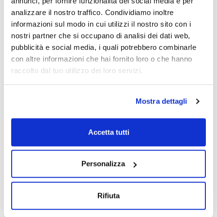
annunci, per fornire funzionalità dei social media e per
analizzare il nostro traffico. Condividiamo inoltre
informazioni sul modo in cui utilizzi il nostro sito con i
nostri partner che si occupano di analisi dei dati web,
pubblicità e social media, i quali potrebbero combinarle
con altre informazioni che hai fornito loro o che hanno
raccolto dal tuo utilizzo dei loro servizi.
Mostra dettagli
Stampa pagina prodotto
Caratteristiche
Capacità : x 25 kg
Accetta tutti
- Ca(OH)2
- M = 74,09 g/mol
Vedi di più
- CAS [1305-62-0]
- EINECS-No.: 215-137-3
Personalizza
- GHS-signal word: Danger
- GHS-H sentences: H318
- GHS-P sentences: P280 - P305+P351+P338 - P310
- Tariff number: 2825 90 19 00
Rifiuta
Documentazione tecnica
SPECIFICATIONS
assay (acidimetric): 95,0 - 100,5 %