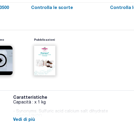
0500
Controlla le scorte
Controlla 
deo
Pubblicazioni
Caratteristiche
Capacità : x 1 kg
- Synonyms: Sulfuric acid calcium salt dihydrate
- CaSO4·2H2O
Vedi di più
- M = 172,17 g/mol
- CAS [10101-41-4]
- EINECS-No.: 231-900-3