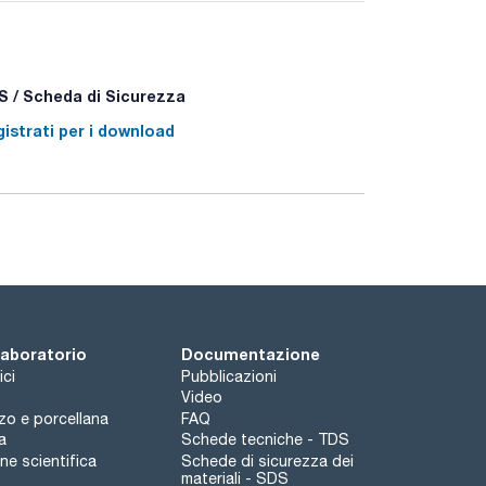
 / Scheda di Sicurezza
istrati per i download
 laboratorio
Documentazione
ici
Pubblicazioni
Video
rzo e porcellana
FAQ
a
Schede tecniche - TDS
e scientifica
Schede di sicurezza dei
materiali - SDS