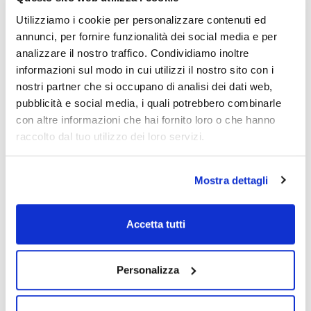
bottle
Utilizziamo i cookie per personalizzare contenuti ed
annunci, per fornire funzionalità dei social media e per
Risorse correlate
analizzare il nostro traffico. Condividiamo inoltre
informazioni sul modo in cui utilizzi il nostro sito con i
Pubblicazioni
nostri partner che si occupano di analisi dei dati web,
pubblicità e social media, i quali potrebbero combinarle
con altre informazioni che hai fornito loro o che hanno
raccolto dal tuo utilizzo dei loro servizi.
Mostra dettagli
Accetta tutti
Stampa pagina prodotto
Caratteristiche
Capacità : x 1 kg
Personalizza
- Synonyms: Dipotassium hydrogen phosphate, Potassium
phosphate dibasic
Vedi di più
- K2HPO4
- M = 174,18 g/mol