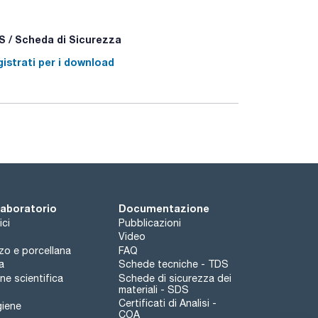
 / Scheda di Sicurezza
istrati per i download
 laboratorio
Documentazione
ici
Pubblicazioni
Video
rzo e porcellana
FAQ
a
Schede tecniche - TDS
e scientifica
Schede di sicurezza dei
materiali - SDS
Certificati di Analisi -
giene
COA