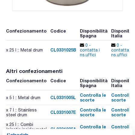
Confezionamento
Codice
Disponibilità
Disponibili
Spagna
Italia
0 -
0 -
CL0331025B
x 25 l :: Metal drum
contatta i
contatta i
ns.uffici
ns.uffici
Altri confezionamenti
Confezionamento
Codice
Disponibilità
Disponibili
Spagna
Italia
Controlla le
Controlla 
CL0331005L
x 5 l :: Metal drum
scorte
scorte
Controlla le
Controlla 
x 7 l :: Stainless
CL0331007E
scorte
scorte
steel drum
x 25 l :: Combi
Controlla le
Controlla 
CL0331025A
(plastic inside; metal
scorte
scorte
outside)