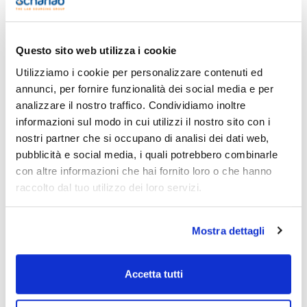
Controlla le
Controlla 
CL03311000
x 1 l :: Glass bottle
scorte
scorte
Questo sito web utilizza i cookie
Controlla le
Controlla 
CL03312500
x 2,5 l :: Glass bottle
scorte
scorte
Utilizziamo i cookie per personalizzare contenuti ed
annunci, per fornire funzionalità dei social media e per
Risorse correlate
analizzare il nostro traffico. Condividiamo inoltre
informazioni sul modo in cui utilizzi il nostro sito con i
nostri partner che si occupano di analisi dei dati web,
Pubblicazioni
pubblicità e social media, i quali potrebbero combinarle
con altre informazioni che hai fornito loro o che hanno
raccolto dal tuo utilizzo dei loro servizi.
Mostra dettagli
Accetta tutti