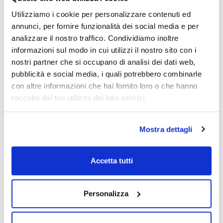
bottle
Utilizziamo i cookie per personalizzare contenuti ed
annunci, per fornire funzionalità dei social media e per
Risorse correlate
analizzare il nostro traffico. Condividiamo inoltre
informazioni sul modo in cui utilizzi il nostro sito con i
Video
Video
nostri partner che si occupano di analisi dei dati web,
pubblicità e social media, i quali potrebbero combinarle
con altre informazioni che hai fornito loro o che hanno
raccolto dal tuo utilizzo dei loro servizi.
Mostra dettagli
Accetta tutti
Stampa pagina prodotto
Caratteristiche
Capacità : x 1 kg
Personalizza
- Synonyms: Sodium potassium tartrate, Tartaric acid
potassium sodium salt
Vedi di più
- C4H4KNaO6·4H2O
- M = 282,23 g/mol