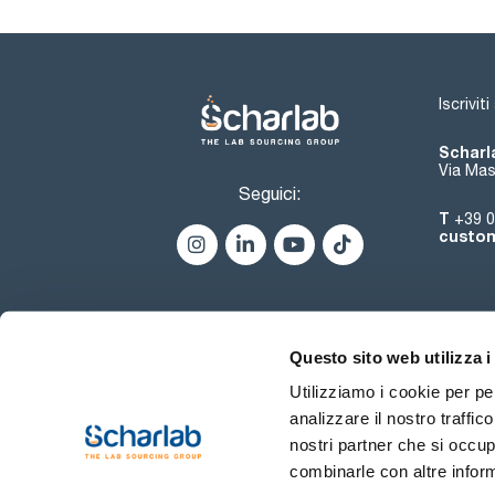
Iscrivit
Scharla
Via Mas
Seguici:
T
+39 0
custom
Questo sito web utilizza i
Utilizziamo i cookie per pe
analizzare il nostro traffic
nostri partner che si occup
combinarle con altre inform
Termini di utilizzo
Condiz