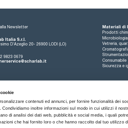
pH (5 %, H2O): 3,5 - 5,0
chlorides (Cl): max. 0,05 %
thiosulfates (S2O3): max. 0,05 %
thiosulfates (S2O3): passes test
arsenic (As): max. 5 ppm
iron (Fe): max. 20 ppm
Materiali di
i alla Newsletter
Prodotti chim
Microbiologia
b Italia S.r.l.
Vetreria, qua
simo D’Azeglio 20- 26900 LODI (LO)
Cromatografi
Strumentazion
2 9823 0679
Consumabile
erservice@scharlab.it
Sicurezza e i
 cookie
rsonalizzare contenuti ed annunci, per fornire funzionalità dei so
o. Condividiamo inoltre informazioni sul modo in cui utilizzi il nostr
Chi siamo
Eventi
Contatto
Novità
ano di analisi dei dati web, pubblicità e social media, i quali pot
azioni che hai fornito loro o che hanno raccolto dal tuo utilizzo de
ioni di vendita
Politica sui cookie
Politica sulla riservatezza