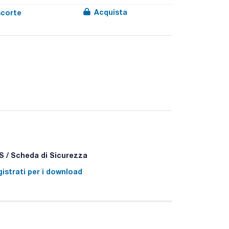
Acquista
scorte
- P301+P312 - P501a
 / Scheda di Sicurezza
istrati per i download