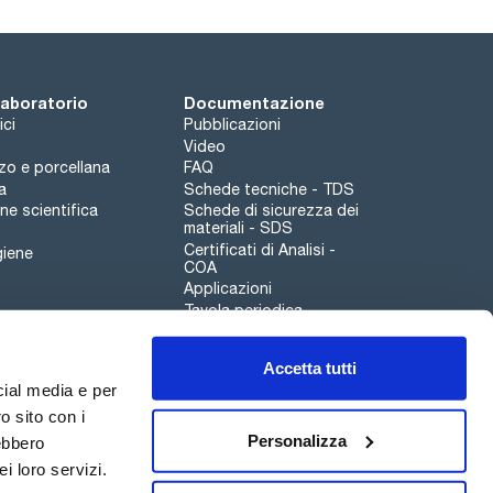
 laboratorio
Documentazione
ici
Pubblicazioni
Video
rzo e porcellana
FAQ
a
Schede tecniche - TDS
e scientifica
Schede di sicurezza dei
materiali - SDS
Certificati di Analisi -
giene
COA
Applicazioni
Tavola periodica
Scharlau leathergoods
Accetta tutti
Canale di segnalazioni
cial media e per
o sito con i
Personalizza
rebbero
i loro servizi.
Qualità
Sostenibilità