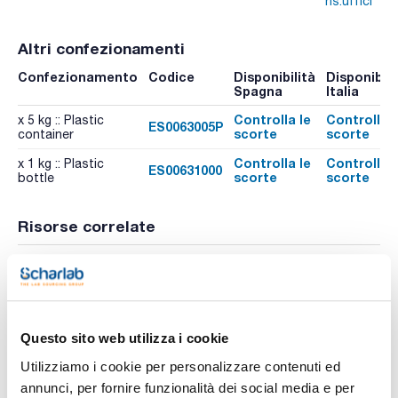
ns.uffici
Altri confezionamenti
Confezionamento
Codice
Disponibilità
Disponibili
Spagna
Italia
Controlla le
Controlla l
x 5 kg :: Plastic
ES0063005P
scorte
scorte
container
Controlla le
Controlla l
x 1 kg :: Plastic
ES00631000
scorte
scorte
bottle
Risorse correlate
Pubblicazioni
Questo sito web utilizza i cookie
Utilizziamo i cookie per personalizzare contenuti ed
annunci, per fornire funzionalità dei social media e per