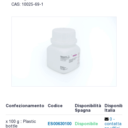
CAS: 10025-69-1
Confezionamento
Codice
Disponibilità
Disponibili
Spagna
Italia
0 -
x 100 g :: Plastic
ES00630100
Disponibile
contatta i
bottle