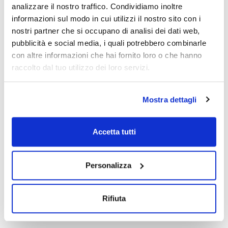
analizzare il nostro traffico. Condividiamo inoltre
informazioni sul modo in cui utilizzi il nostro sito con i
nostri partner che si occupano di analisi dei dati web,
pubblicità e social media, i quali potrebbero combinarle
con altre informazioni che hai fornito loro o che hanno
raccolto dal tuo utilizzo dei loro servizi.
Mostra dettagli
Stampa pagina prodotto
Caratteristiche
Capacità : x 100 g
Accetta tutti
- Synonyms: Hydrochloric acid tin(II) salt dihydrate, Stannous
chloride, Stannochlor
Vedi di più
- SnCl2·2H2O
- M = 225,63 g/mol
Personalizza
- CAS [10025-69-1]
- EINECS-No.: 231-868-0
- Solub. in water: (20 ºC): soluble
- Melting point: 37,7 ºC
Documentazione tecnica
- LD 50 (oral, rat): 700 mg/kg (anhydrous substance)
Rifiuta
- ADR: 8 C2 III UN 3260
- IMDG: 8 III UN 3260
TDS / Scheda tecnica
COA
- IATA/ICAO: 8 III UN 3260