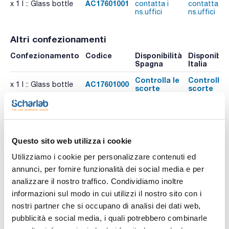
AC17601001
x 1 l :: Glass bottle
contatta i
contatta i
ns.uffici
ns.uffici
Altri confezionamenti
Confezionamento
Codice
Disponibilità
Disponibili
Spagna
Italia
Controlla le
Controlla l
AC17601000
x 1 l :: Glass bottle
scorte
scorte
Controlla le
Controlla l
AC17602500
x 2,5 l :: Glass bottle
scorte
scorte
Questo sito web utilizza i cookie
Utilizziamo i cookie per personalizzare contenuti ed
annunci, per fornire funzionalità dei social media e per
analizzare il nostro traffico. Condividiamo inoltre
informazioni sul modo in cui utilizzi il nostro sito con i
nostri partner che si occupano di analisi dei dati web,
pubblicità e social media, i quali potrebbero combinarle
Stampa pagina prodotto