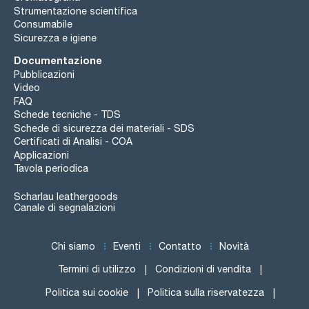
titanium (Ti): max. 0,1 ppm
Strumentazione scientifica
vanadium (V): max. 0,05 ppm
zinc (Zn): max. 0,1 ppm
Consumabile
zirconium (Zr): max. 0,1 ppm
Sicurezza e igiene
residue on ignition (as SO4): max. 0,003 %
Documentazione
Pubblicazioni
Video
FAQ
Schede tecniche - TDS
Schede di sicurezza dei materiali - SDS
Certificati di Analisi - COA
Applicazioni
Tavola periodica
Scharlau leathergoods
Canale di segnalazioni
Chi siamo
Eventi
Contatto
Novità
Termini di utilizzo
Condizioni di vendita
Politica sui cookie
Politica sulla riservatezza