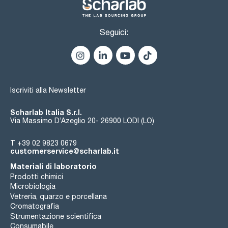
heavy metals (as Pb): max. 0,001 %
iron (Fe): max. 0,01 %
lead (Pb): max. 0,001 %
magnesium (Mg): max. 0,005 %
Seguici:
nickel (Ni): max. 0,001 %
potassium (K): max. 0,05 %
sodium (Na): max. 0,01 %
non precipitable by NH4OH (as SO4): max. 0,5 %
Iscriviti alla Newsletter
Scharlab Italia S.r.l.
Via Massimo D’Azeglio 20- 26900 LODI (LO)
T
+39 02 9823 0679
customerservice@scharlab.it
Materiali di laboratorio
Prodotti chimici
Microbiologia
Vetreria, quarzo e porcellana
Cromatografia
Strumentazione scientifica
Consumabile