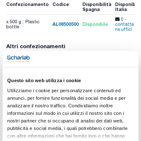
Confezionamento
Codice
Disponibilità
Disponibili
Spagna
Italia
0 -
x 500 g :: Plastic
AL08500500
Disponibile
contatta i
bottle
ns.uffici
Altri confezionamenti
Confezionamento
Codice
Disponibilità
Disponibili
Spagna
Italia
Controlla le
Controlla l
x 1 kg :: Plastic
AL08501000
scorte
scorte
bottle
Questo sito web utilizza i cookie
Utilizziamo i cookie per personalizzare contenuti ed
annunci, per fornire funzionalità dei social media e per
analizzare il nostro traffico. Condividiamo inoltre
informazioni sul modo in cui utilizzi il nostro sito con i
nostri partner che si occupano di analisi dei dati web,
Stampa pagina prodotto
pubblicità e social media, i quali potrebbero combinarle
Caratteristiche
Capacità : x 500 g
con altre informazioni che hai fornito loro o che hanno