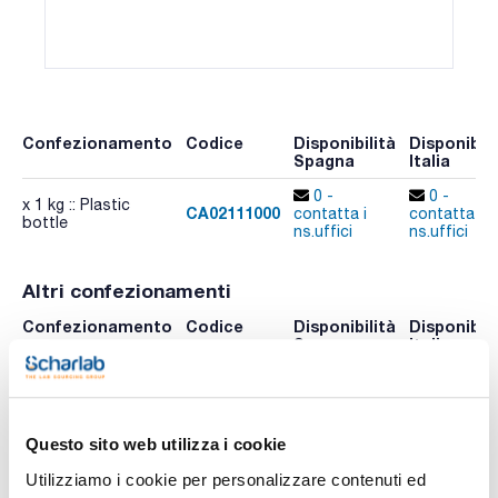
Confezionamento
Codice
Disponibilità
Disponibili
Spagna
Italia
0 -
0 -
x 1 kg :: Plastic
CA02111000
contatta i
contatta i
bottle
ns.uffici
ns.uffici
Altri confezionamenti
Confezionamento
Codice
Disponibilità
Disponibili
Spagna
Italia
Controlla le
Controlla l
x 500 g :: Plastic
CA02110500
scorte
scorte
bottle
Questo sito web utilizza i cookie
Risorse correlate
Utilizziamo i cookie per personalizzare contenuti ed