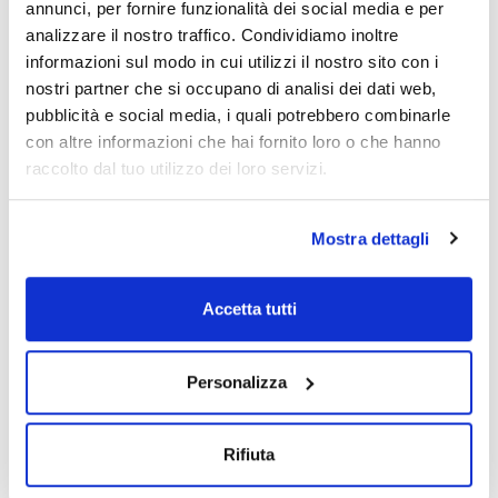
annunci, per fornire funzionalità dei social media e per
Video
Video
analizzare il nostro traffico. Condividiamo inoltre
informazioni sul modo in cui utilizzi il nostro sito con i
nostri partner che si occupano di analisi dei dati web,
pubblicità e social media, i quali potrebbero combinarle
con altre informazioni che hai fornito loro o che hanno
raccolto dal tuo utilizzo dei loro servizi.
Mostra dettagli
Stampa pagina prodotto
Caratteristiche
Capacità : x 1 kg
Accetta tutti
- Synonyms: Calcium biphosphate
- Ca(H2PO4)2·H2O
Vedi di più
- M = 252,07 g/mol
Personalizza
- CAS [10031-30-8]
- EINECS-No.: 231-837-1
- Solub. in water: (20 ºC): insoluble
- Melting point: 109 ºC
Rifiuta
- Tariff number: 2835 26 10 00
Documentazione tecnica
SPECIFICATIONS