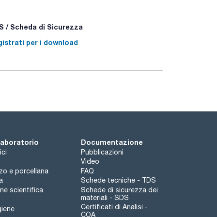
- P301+P312 - P501a
 / Scheda di Sicurezza
istrati per i download
 laboratorio
Documentazione
ici
Pubblicazioni
Video
rzo e porcellana
FAQ
a
Schede tecniche - TDS
e scientifica
Schede di sicurezza dei
materiali - SDS
Certificati di Analisi -
giene
COA