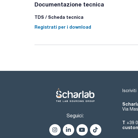
Documentazione tecnica
TDS / Scheda tecnica
Registrati per i download
Iscrivit
Scharla
Via Mas
Seguici:
T
+39 0
custom