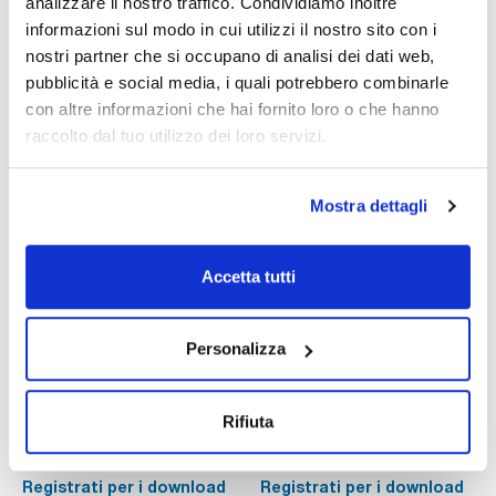
analizzare il nostro traffico. Condividiamo inoltre
informazioni sul modo in cui utilizzi il nostro sito con i
nostri partner che si occupano di analisi dei dati web,
pubblicità e social media, i quali potrebbero combinarle
con altre informazioni che hai fornito loro o che hanno
raccolto dal tuo utilizzo dei loro servizi.
Stampa pagina prodotto
Mostra dettagli
Caratteristiche
Capacità : x 1 kg
- Synonyms: Sodium polyphosphate, Graham's salt
Accetta tutti
- Na-(NaPO3)n-ONa
Vedi di più
- CAS [68915-31-1]
- EINECS-No.: 272-808-3
- Solub. in water: (20 ºC): soluble
Personalizza
- Melting point: 628 ºC
- LD 50 (oral, rat): 5000 mg/kg
- Tariff number: 2835 39 00 00
Documentazione tecnica
Rifiuta
SPECIFICATIONS
assay (acidimetric, as P2O5) : 65 - 70 %
TDS / Scheda tecnica
COA
insoluble in water: max. 0,01 %
chlorides (Cl): max. 0,03 %
Registrati per i download
Registrati per i download