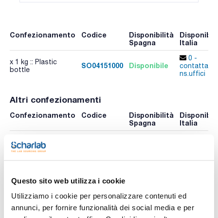
Confezionamento
Codice
Disponibilità
Disponibili
Spagna
Italia
0 -
x 1 kg :: Plastic
SO04151000
Disponibile
contatta i
bottle
ns.uffici
Altri confezionamenti
Confezionamento
Codice
Disponibilità
Disponibili
Spagna
Italia
Controlla le
Controlla 
x 500 g :: Plastic
SO04150500
scorte
scorte
bottle
Risorse correlate
Questo sito web utilizza i cookie
Utilizziamo i cookie per personalizzare contenuti ed
Video
Video
annunci, per fornire funzionalità dei social media e per