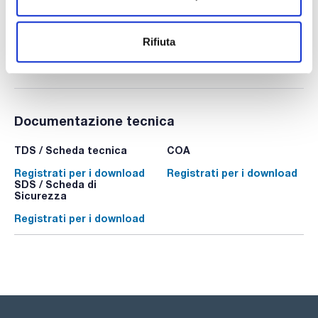
Confezionamento
: x 1 kit :: Plastic container
Disponibilità
Controlla le scorte
:
Il mio prezzo
Acquista
:
Rifiuta
Documentazione tecnica
TDS / Scheda tecnica
COA
Registrati per i download
Registrati per i download
SDS / Scheda di
Sicurezza
Registrati per i download