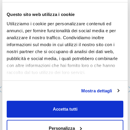
- Solub. in water: (20 ºC): miscible
- EC-Index-No.: 011-002-00-6
- ADR: 8 C5 II UN 1824
Ti potrebbe interessare anche
Questo sito web utilizza i cookie
- IMDG: 8 II UN 1824
- IATA/ICAO: 8 II UN 1824
Utilizziamo i cookie per personalizzare contenuti ed
- GHS-signal word: Danger
- GHS-H sentences: H314
annunci, per fornire funzionalità dei social media e per
- GHS-P sentences: P260 - P303+P361+P353 -
analizzare il nostro traffico. Condividiamo inoltre
P305+P351+P338 - P310 - P405 - P501a
- Tariff number: 2815 12 00 00
informazioni sul modo in cui utilizzi il nostro sito con i
nostri partner che si occupano di analisi dei dati web,
SPECIFICATIONS
assay (acidimetric): min. 25 %
pubblicità e social media, i quali potrebbero combinarle
carbonates (as Na2CO3): max. 1 %
con altre informazioni che hai fornito loro o che hanno
chlorides (Cl): max. 0,002 %
phosphates (as PO4): max. 0,002 %
raccolto dal tuo utilizzo dei loro servizi.
silicates (SiO2): max. 0,005 %
sulfates (SO4): max. 0,003 %
total nitrogen (as N): max. 0,005 %
aluminium (Al): max. 0,001 %
Mostra dettagli
heavy metals (as Pb): max. 0,001 %
iron (Fe): max. 0,001 %
Il Kit per sversamenti Chemispill® contiene 1 flacone di
prodotto assorbente, guanti da laboratorio Scharlau,
occhiali di protezione, spazzola e paletta, spatola
Accetta tutti
raschiante, sacchetti per la raccolta dei rifiuti e
istruzioni per l'uso.
AB0004-KIT
Personalizza