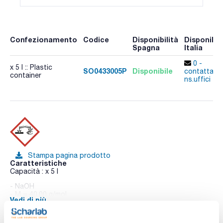
Confezionamento
Codice
Disponibilità
Disponibili
Spagna
Italia
0 -
x 5 l :: Plastic
SO0433005P
Disponibile
contatta i
container
ns.uffici
Stampa pagina prodotto
Caratteristiche
Capacità : x 5 l
- NaOH
- M = 40,00 g/mol
Vedi di più
- CAS [1310-73-2]
- EINECS-No.: 215-185-5
- Density: ~ 1,23 g/cm3