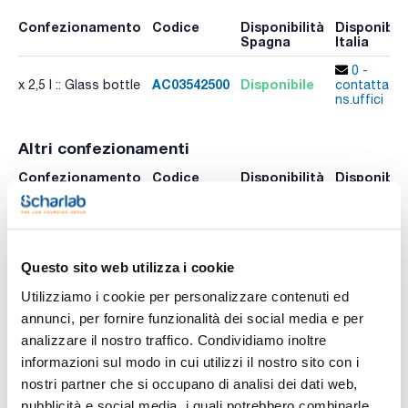
Confezionamento
Codice
Disponibilità
Disponibili
Spagna
Italia
0 -
AC03542500
Disponibile
x 2,5 l :: Glass bottle
contatta i
ns.uffici
Altri confezionamenti
Confezionamento
Codice
Disponibilità
Disponibili
Spagna
Italia
Controlla le
Controlla l
AC03541000
x 1 l :: Glass bottle
scorte
scorte
Questo sito web utilizza i cookie
Utilizziamo i cookie per personalizzare contenuti ed
annunci, per fornire funzionalità dei social media e per
analizzare il nostro traffico. Condividiamo inoltre
informazioni sul modo in cui utilizzi il nostro sito con i
nostri partner che si occupano di analisi dei dati web,
pubblicità e social media, i quali potrebbero combinarle