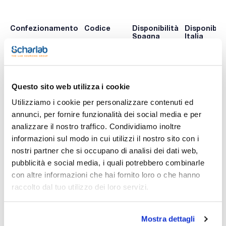
Confezionamento
Codice
Disponibilità
Disponibili
Spagna
Italia
0 -
x 1 kg :: Plastic
AL01901000
Disponibile
contatta i
bottle
ns.uffici
Questo sito web utilizza i cookie
Utilizziamo i cookie per personalizzare contenuti ed
annunci, per fornire funzionalità dei social media e per
Stampa pagina prodotto
Caratteristiche
analizzare il nostro traffico. Condividiamo inoltre
Capacità : x 1 kg
informazioni sul modo in cui utilizzi il nostro sito con i
- Synonyms: 1-Hexadecanol
nostri partner che si occupano di analisi dei dati web,
- C16H34O
Vedi di più
- M = 242,45 g/mol
pubblicità e social media, i quali potrebbero combinarle
- CAS [36653-82-4]
con altre informazioni che hai fornito loro o che hanno
- EINECS-No.: 253-149-0
- Solub. in water: (20 ºC): insoluble
raccolto dal tuo utilizzo dei loro servizi.
- Melting point: ~ 49 - 53 ºC
- Boiling point: ~ 355 ºC
Documentazione tecnica
- Flash pt. 135 ºC
Mostra dettagli
- Ignition temp.: ~ 235 ºC