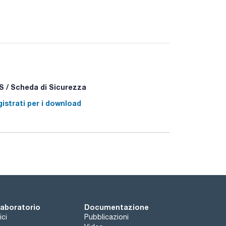
 / Scheda di Sicurezza
istrati per i download
+P378 - P403+P235 - P501a
 laboratorio
Documentazione
ici
Pubblicazioni