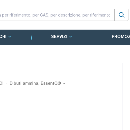
CHI
SERVIZI
PROMOZ
CI
Dibutilammina, EssentQ®