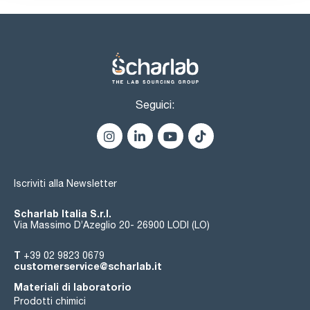
sulfates (SO4): max. 0,003 %
aluminium (Al): max. 0,001 %
calcium (Ca): max. 0,005 %
copper (Cu): max. 3 ppm
heavy metals: max. 0,001 %
iron (Fe): max. 0,001 %
magnesium (Mg): max. 0,002 %
potassium (K): max. 0,05 %
loss on drying (120 °C) : max. 1,0 %
Seguici:
Iscriviti alla Newsletter
Scharlab Italia S.r.l.
Via Massimo D’Azeglio 20- 26900 LODI (LO)
T
+39 02 9823 0679
customerservice@scharlab.it
Materiali di laboratorio
Prodotti chimici