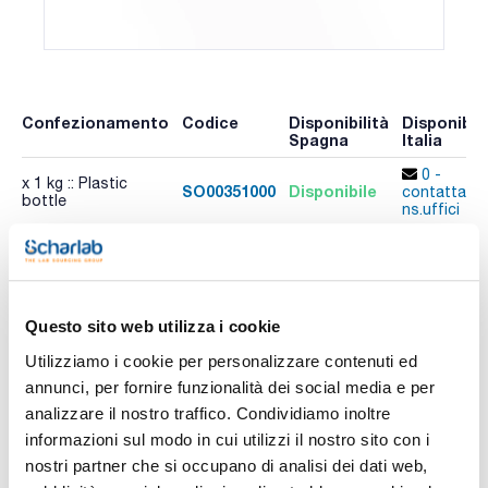
Confezionamento
Codice
Disponibilità
Disponibili
Spagna
Italia
0 -
x 1 kg :: Plastic
SO00351000
Disponibile
contatta i
bottle
ns.uffici
Altri confezionamenti
Confezionamento
Codice
Disponibilità
Disponibili
Spagna
Italia
Questo sito web utilizza i cookie
Controlla le
Controlla 
x 250 g :: Plastic
Utilizziamo i cookie per personalizzare contenuti ed
SO00350250
scorte
scorte
bottle
annunci, per fornire funzionalità dei social media e per
Controlla le
Controlla 
x 500 g :: Plastic
analizzare il nostro traffico. Condividiamo inoltre
SO00350500
scorte
scorte
bottle
informazioni sul modo in cui utilizzi il nostro sito con i
nostri partner che si occupano di analisi dei dati web,