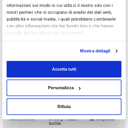
x 25 g
informazioni sul modo in cui utilizzi il nostro sito con i
nostri partner che si occupano di analisi dei dati web,
Codice
Confezionamento
Prezzo
AC12410025
Acquista
x 25 g :: Glass
pubblicità e social media, i quali potrebbero combinarle
bottle
con altre informazioni che hai fornito loro o che hanno
Disponibilità
raccolto dal tuo utilizzo dei loro servizi.
Controlla le
scorte
Mostra dettagli
Accetta tutti
Personalizza
Capacità
x 100 g
Rifiuta
Codice
Confezionamento
Prezzo
AC12410100
Acquista
x 100 g :: Glass
bottle