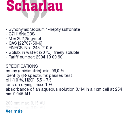
- Synonyms: Sodium 1-heptylsulfonate
- C7H15NaO3S
- M = 202,25 g/mol
- CAS [22767-50-6]
- EINECS-No.: 245-210-5
- Solub. in water: (20 ºC): freely soluble
- Tariff number: 2904 10 00 90
SPECIFICATIONS
assay (acidimetric): min. 99,0 %
identity (IR-spectrum): passes test
pH (10 %, H2O): 5,5 - 7,5
loss on drying : max. 1 %
absorbance of an aqueous solution 0,1M in a 1cm cell at 254
nm: 0,045 AU
200 nm: max. 0,15 AU
220 nm: max. 0,05 AU
Ver más