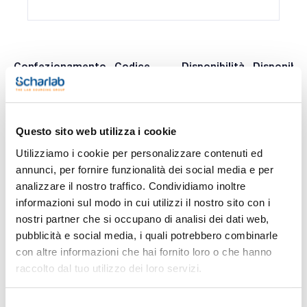
Confezionamento
Codice
Disponibilità
Disponibili
Spagna
Italia
0 -
x 250 g :: Glass
SO03450250
Disponibile
contatta i
bottle
ns.uffici
Questo sito web utilizza i cookie
Utilizziamo i cookie per personalizzare contenuti ed
annunci, per fornire funzionalità dei social media e per
Stampa pagina prodotto
analizzare il nostro traffico. Condividiamo inoltre
Caratteristiche
informazioni sul modo in cui utilizzi il nostro sito con i
Capacità : x 250 g
nostri partner che si occupano di analisi dei dati web,
- Synonyms: Sodium monohydrogen phosphate, Sodium
pubblicità e social media, i quali potrebbero combinarle
phosphate dibasic
Vedi di più
- Na2HPO4·2H2O
con altre informazioni che hai fornito loro o che hanno
- M = 177,99 g/mol
raccolto dal tuo utilizzo dei loro servizi.
- CAS [10028-24-7]
- EINECS-No.: 231-448-7
- Solub. in water: (20 ºC): 93 g/l
- Melting point: 92,5 ºC (release of crystalline water)