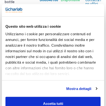
contatta i
bottle
ns.uffici
Stampa pagina prodotto
Questo sito web utilizza i cookie
Caratteristiche
Capacità : x 100 g
Utilizziamo i cookie per personalizzare contenuti ed
annunci, per fornire funzionalità dei social media e per
- Solub. in water: (20 ºC): insoluble
- Flash pt. > 400 ºC
analizzare il nostro traffico. Condividiamo inoltre
Vedi di più
- LD 50 (oral, rat): > 5000 mg/kg
informazioni sul modo in cui utilizzi il nostro sito con i
- Tariff number: 3910 00 00 90
nostri partner che si occupano di analisi dei dati web,
SPECIFICATIONS
pubblicità e social media, i quali potrebbero combinarle
identity: passes test
con altre informazioni che hai fornito loro o che hanno
Documentazione tecnica
raccolto dal tuo utilizzo dei loro servizi.
TDS / Scheda tecnica
COA
Registrati per i download
Registrati per i download
Mostra dettagli
SDS / Scheda di
Sicurezza
Registrati per i download
Accetta tutti