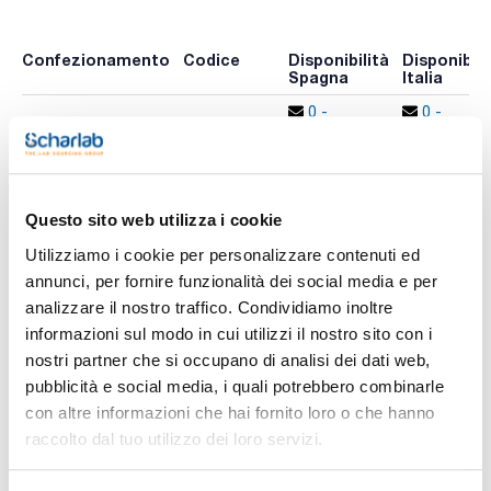
Confezionamento
Codice
Disponibilità
Disponibili
Spagna
Italia
0 -
0 -
SU01581000
x 1L :: Glass bottle
contatta i
contatta i
ns.uffici
ns.uffici
Questo sito web utilizza i cookie
Utilizziamo i cookie per personalizzare contenuti ed
annunci, per fornire funzionalità dei social media e per
analizzare il nostro traffico. Condividiamo inoltre
Stampa pagina prodotto
Caratteristiche
informazioni sul modo in cui utilizzi il nostro sito con i
Capacità : x 1L
nostri partner che si occupano di analisi dei dati web,
- Synonyms: DMSO, Sulfinyl bis(methane), Methylsulfoxide,
pubblicità e social media, i quali potrebbero combinarle
Methylsulfinylmethane
Vedi di più
con altre informazioni che hai fornito loro o che hanno
- C2H6OS
- M = 78,13 g/mol
raccolto dal tuo utilizzo dei loro servizi.
- CAS [67-68-5]
- EINECS-No.: 200-664-3
- Density: 1,10 g/cm3