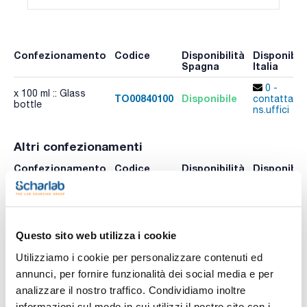
Confezionamento
Codice
Disponibilità
Disponibili
Spagna
Italia
0 -
x 100 ml :: Glass
TO00840100
Disponibile
contatta i
bottle
ns.uffici
Altri confezionamenti
Confezionamento
Codice
Disponibilità
Disponibili
Spagna
Italia
Controlla le
Controlla 
x 500 ml :: Glass
TO00840500
scorte
scorte
bottle
Controlla le
Controlla 
Questo sito web utilizza i cookie
TO00841000
x 1 l :: Glass bottle
scorte
scorte
Utilizziamo i cookie per personalizzare contenuti ed
annunci, per fornire funzionalità dei social media e per
analizzare il nostro traffico. Condividiamo inoltre
informazioni sul modo in cui utilizzi il nostro sito con i