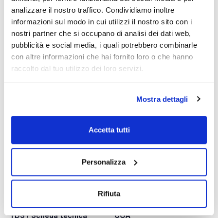
analizzare il nostro traffico. Condividiamo inoltre
informazioni sul modo in cui utilizzi il nostro sito con i
nostri partner che si occupano di analisi dei dati web,
pubblicità e social media, i quali potrebbero combinarle
con altre informazioni che hai fornito loro o che hanno
raccolto dal tuo utilizzo dei loro servizi.
Mostra dettagli
Stampa pagina prodotto
Caratteristiche
Capacità : x 1 l
Accetta tutti
- Synonyms: Methylene chloride, Chloromethylene
- CH2Cl2
Vedi di più
- M = 84,93 g/mol
- CAS [75-09-2]
Personalizza
- EINECS-No.: 200-838-9
- Density: 1,32 g/cm3
- Solub. in water: (20 ºC): 20 g/l
- Melting point: ~ -95 ºC
Rifiuta
Documentazione tecnica
- Boiling point: 40 ºC
- Ignition temp.: 605 ºC
- Vapour pressure: (20 ºC) 475 hPa
TDS / Scheda tecnica
COA