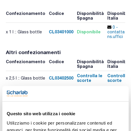
Confezionamento
Codice
Disponibilità
Disponibili
Spagna
Italia
0 -
CL03401000
Disponibile
x 1 l :: Glass bottle
contatta i
ns.uffici
Altri confezionamenti
Confezionamento
Codice
Disponibilità
Disponibili
Spagna
Italia
Controlla le
Controlla l
CL03402500
x 2,5 l :: Glass bottle
scorte
scorte
Risorse correlate
Pubblicazioni
Questo sito web utilizza i cookie
Utilizziamo i cookie per personalizzare contenuti ed
annunci, per fornire funzionalità dei social media e per