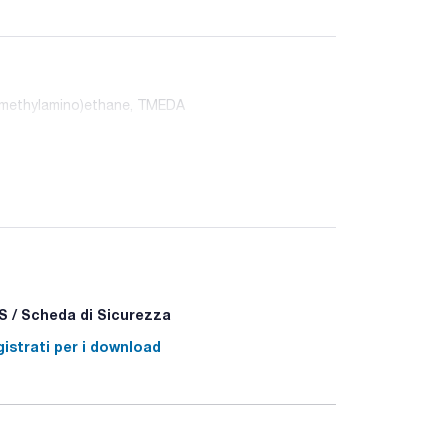
dimethylamino)ethane, TMEDA
 / Scheda di Sicurezza
istrati per i download
338 - P310 - P370+P378 - P405 - P501a