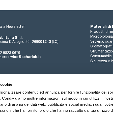
SPECIFICATIONS
assay (G.C.): min. 99 %
identity (IR-spectrum): passes test
iron (Fe): max. 0,1 ppm
residue on ignition: max. 0,005 %
water (K.F.): max. 0,5 %
Materiali di
i alla Newsletter
Prodotti chim
Microbiologia
b Italia S.r.l.
Vetreria, qua
simo D’Azeglio 20- 26900 LODI (LO)
Cromatografi
Strumentazion
2 9823 0679
Consumabile
erservice@scharlab.it
Sicurezza e i
 cookie
rsonalizzare contenuti ed annunci, per fornire funzionalità dei so
o. Condividiamo inoltre informazioni sul modo in cui utilizzi il nostr
Chi siamo
Eventi
Contatto
Novità
ano di analisi dei dati web, pubblicità e social media, i quali pot
azioni che hai fornito loro o che hanno raccolto dal tuo utilizzo de
ioni di vendita
Politica sui cookie
Politica sulla riservatezza