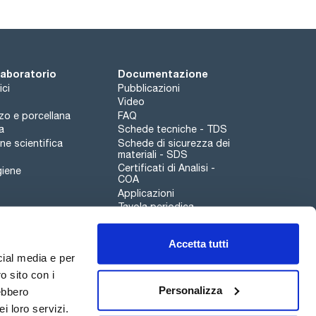
 laboratorio
Documentazione
ici
Pubblicazioni
Video
rzo e porcellana
FAQ
a
Schede tecniche - TDS
e scientifica
Schede di sicurezza dei
materiali - SDS
Certificati di Analisi -
giene
COA
Applicazioni
Tavola periodica
Scharlau leathergoods
Accetta tutti
Canale di segnalazioni
cial media e per
o sito con i
Personalizza
rebbero
i loro servizi.
Qualità
Sostenibilità