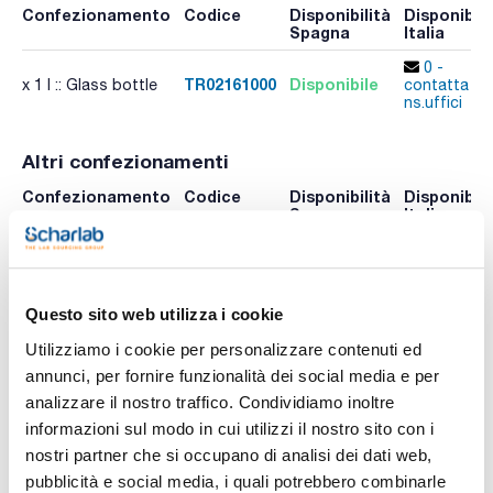
Confezionamento
Codice
Disponibilità
Disponibili
Spagna
Italia
0 -
TR02161000
Disponibile
x 1 l :: Glass bottle
contatta i
ns.uffici
Altri confezionamenti
Confezionamento
Codice
Disponibilità
Disponibili
Spagna
Italia
Controlla le
Controlla l
x 250ml :: Glass
TR02160250
scorte
scorte
bottle
Questo sito web utilizza i cookie
Utilizziamo i cookie per personalizzare contenuti ed
annunci, per fornire funzionalità dei social media e per
analizzare il nostro traffico. Condividiamo inoltre
informazioni sul modo in cui utilizzi il nostro sito con i
nostri partner che si occupano di analisi dei dati web,
pubblicità e social media, i quali potrebbero combinarle