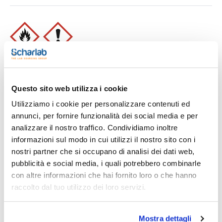
Stampa pagina prodotto
Caratteristiche
Capacità : x 5 l
Questo sito web utilizza i cookie
- Synonyms: Dimethyl ketone, 2-Propanone
- C3H6O
Utilizziamo i cookie per personalizzare contenuti ed
Vedi di più
- M = 58,08 g/mol
- CAS [67-64-1]
annunci, per fornire funzionalità dei social media e per
- EINECS-No.: 200-662-2
analizzare il nostro traffico. Condividiamo inoltre
- Density: 0,79 g/cm3
- Solub. in water: (20 ºC): miscible
informazioni sul modo in cui utilizzi il nostro sito con i
- Melting point: -95 ºC
Ti potrebbe interessare anche
nostri partner che si occupano di analisi dei dati web,
- Boiling point: 56 ºC
- Flash pt. -20 ºC
pubblicità e social media, i quali potrebbero combinarle
- Ignition temp.: 540 ºC
con altre informazioni che hai fornito loro o che hanno
- Vapour pressure: (20 ºC) 233 hPa
- Refraction index: (n 20 ºC/D) 1,3588
raccolto dal tuo utilizzo dei loro servizi.
- Dielectric const.: (25 ºC) 20,7
- LD 50 (oral, rat): 5800 mg/kg
- EC-Index-No.: 606-001-00-8
- ADR: 3 F1 II UN 1090
Mostra dettagli