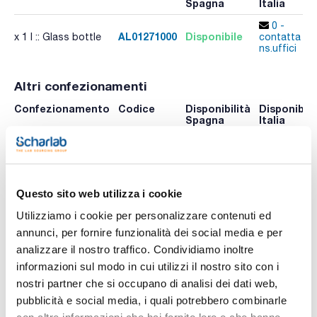
Spagna
Italia
0 -
AL01271000
Disponibile
x 1 l :: Glass bottle
contatta i
ns.uffici
Altri confezionamenti
Confezionamento
Codice
Disponibilità
Disponibili
Spagna
Italia
Controlla le
Controlla l
AL01272500
x 2,5 l :: Glass bottle
scorte
scorte
Questo sito web utilizza i cookie
Utilizziamo i cookie per personalizzare contenuti ed
annunci, per fornire funzionalità dei social media e per
analizzare il nostro traffico. Condividiamo inoltre
informazioni sul modo in cui utilizzi il nostro sito con i
nostri partner che si occupano di analisi dei dati web,
pubblicità e social media, i quali potrebbero combinarle
Stampa pagina prodotto
Caratteristiche