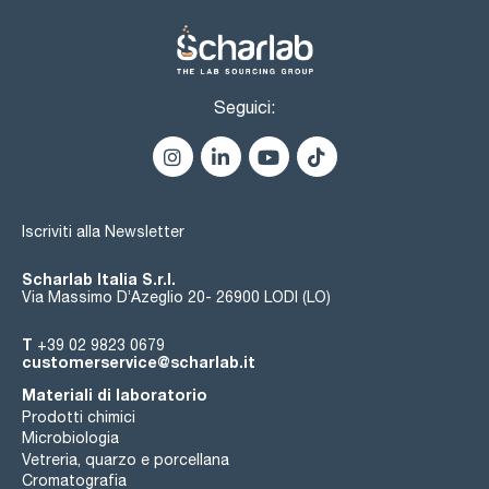
assay (G.C.): min. 99 %
identity (IR-spectrum): passes test
density (20º/4º): 0,814 - 0,816
residue on evaporation: max. 0,005 %
water (K.F.): max. 0,3 %
Seguici:
Iscriviti alla Newsletter
Scharlab Italia S.r.l.
Via Massimo D’Azeglio 20- 26900 LODI (LO)
T
+39 02 9823 0679
customerservice@scharlab.it
Materiali di laboratorio
Prodotti chimici
Microbiologia
Vetreria, quarzo e porcellana
Cromatografia