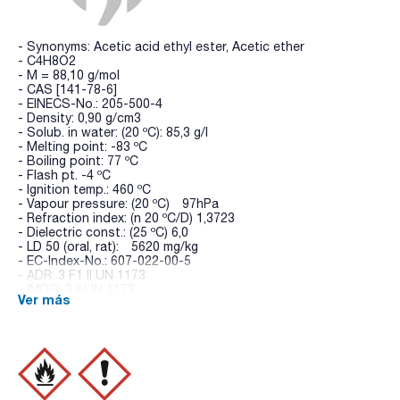
- Synonyms: Acetic acid ethyl ester, Acetic ether
- C4H8O2
- M = 88,10 g/mol
- CAS [141-78-6]
- EINECS-No.: 205-500-4
- Density: 0,90 g/cm3
- Solub. in water: (20 ºC): 85,3 g/l
- Melting point: -83 ºC
- Boiling point: 77 ºC
- Flash pt. -4 ºC
- Ignition temp.: 460 ºC
- Vapour pressure: (20 ºC) 97hPa
- Refraction index: (n 20 ºC/D) 1,3723
- Dielectric const.: (25 ºC) 6,0
- LD 50 (oral, rat): 5620 mg/kg
- EC-Index-No.: 607-022-00-5
- ADR: 3 F1 II UN 1173
- IMDG: 3 II UN 1173
Ver más
- IATA/ICAO: 3 II UN 1173
- GHS-signal word: Danger
- GHS-H sentences: H225 - H319 - H336 - EUH066 - - -
- GHS-P sentences: P210 - P241 - P303+P361+P353 -
P305+P351+P338 - P405 - P501a -
- Tariff number: 2915 31 00 00