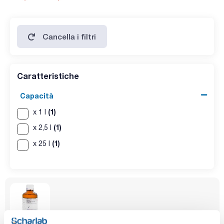
SPECIFICATIONS
assay (G.C.): min. 99,5 %
identity (IR-spectrum): passes test
density (20º/20º): 0,898 - 0,902
acidity : passes test
Cancella i filtri
residue on evaporation: max. 0,001 %
water (K.F.): max. 0,05 %
Caratteristiche
Capacità
(1)
x 1 l
(1)
x 2,5 l
(1)
x 25 l