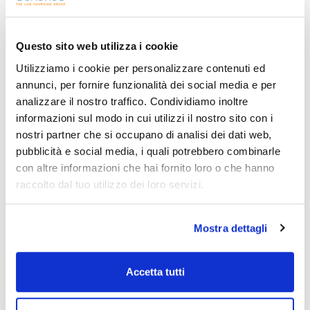
Capacità
x 1 l
Questo sito web utilizza i cookie
Codice
Confezionamento
Prezzo
Utilizziamo i cookie per personalizzare contenuti ed
AC01401000
Acquista
x 1 l :: Glass
bottle
annunci, per fornire funzionalità dei social media e per
analizzare il nostro traffico. Condividiamo inoltre
Disponibilità
Controlla le
informazioni sul modo in cui utilizzi il nostro sito con i
scorte
nostri partner che si occupano di analisi dei dati web,
pubblicità e social media, i quali potrebbero combinarle
con altre informazioni che hai fornito loro o che hanno
raccolto dal tuo utilizzo dei loro servizi.
Mostra dettagli
Capacità
x 2,5 l
Accetta tutti
Codice
Confezionamento
Prezzo
AC01402500
Acquista
x 2,5 l :: Glass
bottle