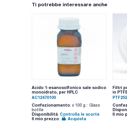
Ti potrebbe interessare anche
Acido 1-esanosolfonico sale sodico
Filtri 
monoidrato, per HPLC
in PTFE
AC12470100
PTF252
Confezionamento
Confe
: x 100 g :: Glass
Disponi
bottle
Disponibilità
Controlla le scorte
Il mio
:
Il mio prezzo
Acquista
: