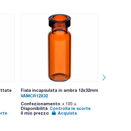
P338 - P370+P378a - P403+P235 - P501a
ettate
Fiala incapsulata in ambra 12x32mm
Filtri per sir
(MCE) 25mm 
VAMCR12X32
MCE2545200
Confezionamento
: x 100 u.
Disponibilità
Controlla le scorte
Confeziona
:
orte
Il mio prezzo
Acquista
Disponibilità
:
Il mio prezz