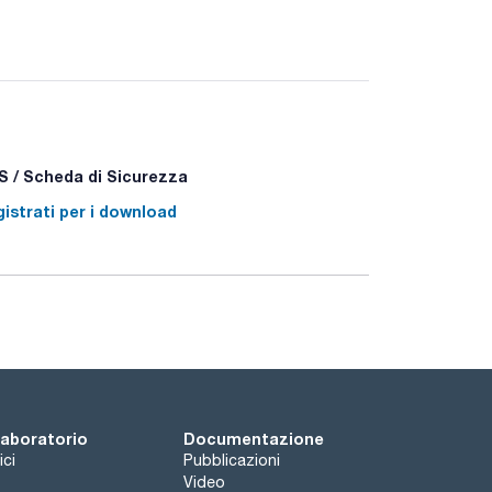
 / Scheda di Sicurezza
istrati per i download
(in 0,1 N sulfuric acid), for the spectra
een 220 and 450 / EM wavelength between 250 and
 laboratorio
Documentazione
ici
Pubblicazioni
Video